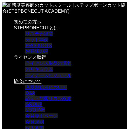
初めての方へ
STEPBONECUTとは
サステナ経営
カット事例
PRODUCTS
お客様の声
ライセンス取得
ライセンス取得の流れ
カリキュラム
セミナースケジュール
協会について
考案創始者について
Q&A
認定・加盟サロン検索
GROUP
公式LINE
会員専用ページ
会員規則
求人募集