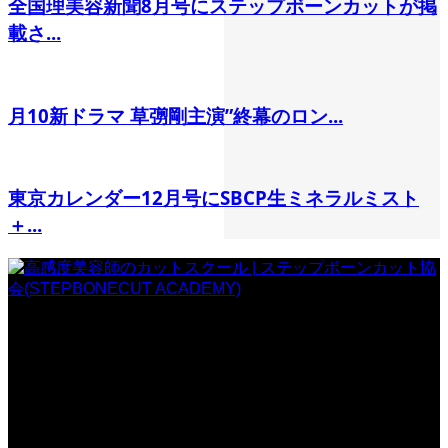
全国理美容新聞8月号にステップボーンカットが掲
載さ...
月10新ドラマ 草彅剛主演”終幕のロン...
東京カレンダー12月号にSBCP生ミネラルミスト
＋...
一般社団法人 ステップボーンカット協会
〒107-0062
東京都港区南青山5丁目3-25 BC南青山ビル2F
TEL:03-6712-5688 / FAX:050-3730-6328