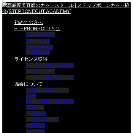
初めての方へ
STEPBONECUTとは
サステナ経営
カット事例
PRODUCTS
お客様の声
ライセンス取得
ライセンス取得の流れ
カリキュラム
セミナースケジュール
協会について
考案創始者について
Q&A
認定・加盟サロン検索
GROUP
公式LINE
会員専用ページ
会員規則
求人募集