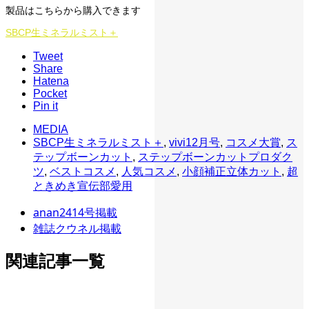
製品はこちらから購入できます
SBCP生ミネラルミスト＋
Tweet
Share
Hatena
Pocket
Pin it
MEDIA
SBCP生ミネラルミスト＋
,
vivi12月号
,
コスメ大賞
,
ス
テップボーンカット
,
ステップボーンカットプロダク
ツ
,
ベストコスメ
,
人気コスメ
,
小顔補正立体カット
,
超
ときめき宣伝部愛用
anan2414号掲載
雑誌クウネル掲載
関連記事一覧