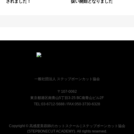
されました！
扱い開始となりました
一般社団法人 ステップボーンカット協会
〒107-0062
東京都港区南青山5丁目3-25 BC南青山ビル2F
TEL:03-6712-5688 / FAX:050-3730-6328
Copyright © 高感度美容師のカットスクール | ステップボーンカット協会
(STEPBONECUT ACADEMY). All rights reserved.