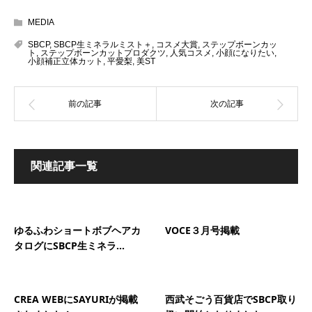
MEDIA
SBCP
,
SBCP生ミネラルミスト＋
,
コスメ大賞
,
ステップボーンカッ
ト
,
ステップボーンカットプロダクツ
,
人気コスメ
,
小顔になりたい
,
小顔補正立体カット
,
平愛梨
,
美ST
関連記事一覧
ゆるふわショートボブヘアカ
VOCE３月号掲載
タログにSBCP生ミネラ...
CREA WEBにSAYURIが掲載
西武そごう百貨店でSBCP取り