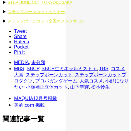
▶︎
STEP BONE CUT TOKYO&OSAKA
▶︎
ステップボーンカットセミナー
▶︎
ステップボーンカット全国オススメサロン
Tweet
Share
Hatena
Pocket
Pin it
MEDIA
,
未分類
MBS
,
SBCP
,
SBCP生ミネラルミスト＋
,
TBS
,
コスメ
大賞
,
ステップボーンカット
,
ステップボーンカットプ
ロダクツ
,
プロパガンダゲーム
,
人気コスメ
,
小顔になり
たい
,
小顔補正立体カット
,
山下幸輝
,
松本怜生
MAQUIA12月号掲載
美的.com 掲載
関連記事一覧