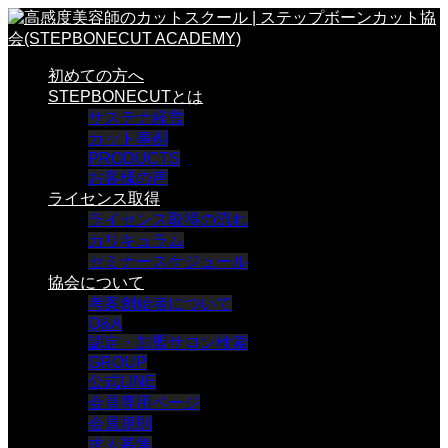
初めての方へ
STEPBONECUTとは
サステナ経営
カット事例
PRODUCTS
お客様の声
ライセンス取得
ライセンス取得の流れ
カリキュラム
セミナースケジュール
協会について
考案創始者について
Q&A
認定・加盟サロン検索
GROUP
公式LINE
会員専用ページ
会員規則
求人募集