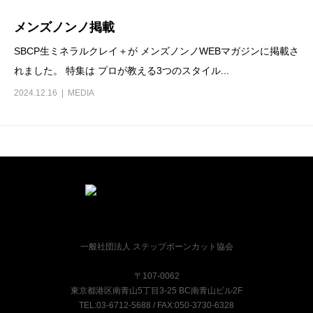
メンズノンノ掲載
SBCP生ミネラルクレイ＋が メンズノンノWEBマガジンに掲載さ
れました。 特集は プロが教える3つのスタイル...
2024.12.16
MEDIA
一般社団法人 ステップボーンカット協会
〒107-0062
東京都港区南青山5丁目3-25 BC南青山ビル2F
TEL:03-6712-5688 / FAX:050-3730-6328