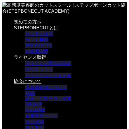
初めての方へ
STEPBONECUTとは
サステナ経営
カット事例
PRODUCTS
お客様の声
ライセンス取得
ライセンス取得の流れ
カリキュラム
セミナースケジュール
協会について
考案創始者について
Q&A
認定・加盟サロン検索
GROUP
公式LINE
会員専用ページ
会員規則
求人募集