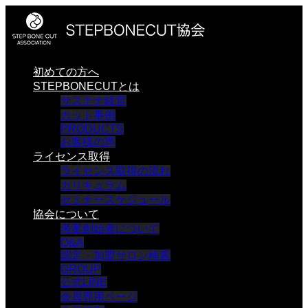
初めての方へ
STEPBONECUTとは
サステナ経営
カット事例
PRODUCTS
お客様の声
ライセンス取得
ライセンス取得の流れ
カリキュラム
セミナースケジュール
協会について
考案創始者について
Q&A
認定・加盟サロン検索
GROUP
公式LINE
会員専用ページ