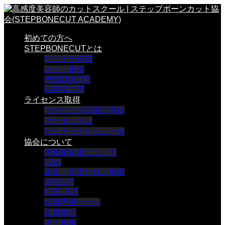
初めての方へ
STEPBONECUTとは
サステナ経営
カット事例
PRODUCTS
お客様の声
ライセンス取得
ライセンス取得の流れ
カリキュラム
セミナースケジュール
協会について
考案創始者について
Q&A
認定・加盟サロン検索
GROUP
公式LINE
会員専用ページ
会員規則
求人募集