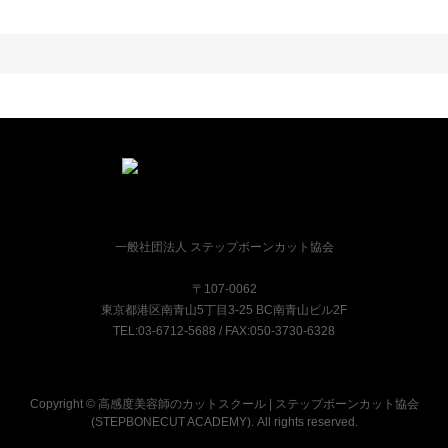
一般社団法人 ステップボーンカット協会
〒107-0062
東京都港区南青山5丁目3-25 BC南青山ビル2F
TEL:03-6712-5688 / FAX:050-3730-6328
Copyright © 高感度美容師のカットスクール | ステップボーンカット協会
(STEPBONECUT ACADEMY). All rights reserved.