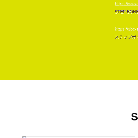
https://www
STEP BO
https://sbc-a
ステップボ