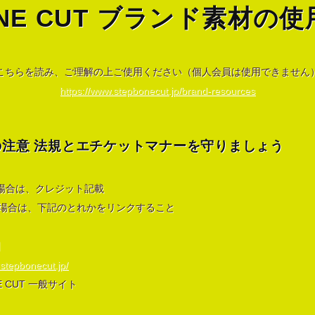
BONE CUT ブランド素材の
こちらを読み、ご理解の上ご使用ください（個人会員は使用できません
https://www.stepbonecut.jp/brand-resources
の注意 法規とエチケットマナーを守りましょう
場合は、クレジット記載
の場合は、下記のとれかをリンクすること
】
.stepbonecut.jp/
NE CUT 一般サイト