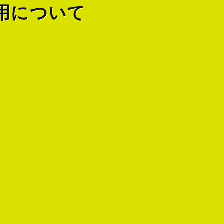
使用について
）