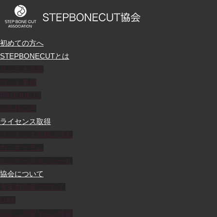
初めての方へ
STEPBONECUTとは
サステナ経営
カット事例
PRODUCTS
お客様の声
ライセンス取得
ライセンス取得の流れ
カリキュラム
セミナースケジュール
協会について
考案創始者について
Q&A
認定・加盟サロン検索