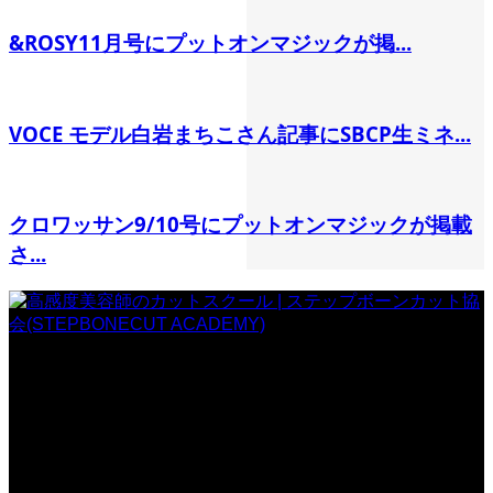
&ROSY11月号にプットオンマジックが掲...
VOCE モデル白岩まちこさん記事にSBCP生ミネ...
クロワッサン9/10号にプットオンマジックが掲載
さ...
一般社団法人 ステップボーンカット協会
〒107-0062
東京都港区南青山5丁目3-25 BC南青山ビル2F
TEL:03-6712-5688 / FAX:050-3730-6328