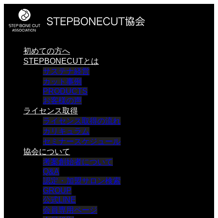
初めての方へ
STEPBONECUTとは
サステナ経営
カット事例
PRODUCTS
お客様の声
ライセンス取得
ライセンス取得の流れ
カリキュラム
セミナースケジュール
協会について
考案創始者について
Q&A
認定・加盟サロン検索
GROUP
公式LINE
会員専用ページ