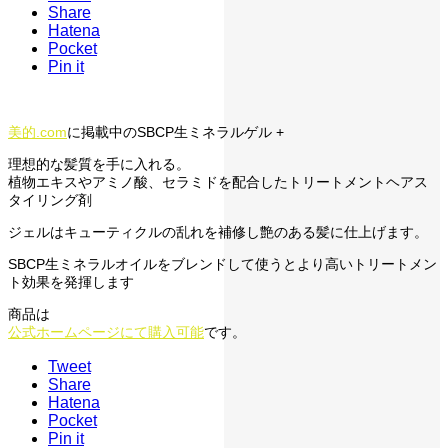
Share
Hatena
Pocket
Pin it
美的.com
に掲載中のSBCP生ミネラルゲル +
理想的な髪質を手に入れる。
植物エキスやアミノ酸、セラミドを配合したトリートメントヘアス
タイリング剤
ジェルはキューティクルの乱れを補修し艶のある髪に仕上げます。
SBCP生ミネラルオイルをブレンドして使うとより高いトリートメン
ト効果を発揮します
商品は
公式ホームページにて購入可能
です。
Tweet
Share
Hatena
Pocket
Pin it