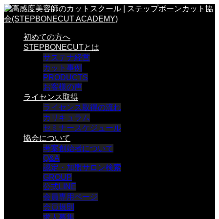
初めての方へ
STEPBONECUTとは
サステナ経営
カット事例
PRODUCTS
お客様の声
ライセンス取得
ライセンス取得の流れ
カリキュラム
セミナースケジュール
協会について
考案創始者について
Q&A
認定・加盟サロン検索
GROUP
公式LINE
会員専用ページ
会員規則
求人募集