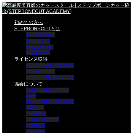
初めての方へ
STEPBONECUTとは
サステナ経営
カット事例
PRODUCTS
お客様の声
ライセンス取得
ライセンス取得の流れ
カリキュラム
セミナースケジュール
協会について
考案創始者について
Q&A
認定・加盟サロン検索
GROUP
公式LINE
会員専用ページ
会員規則
求人募集