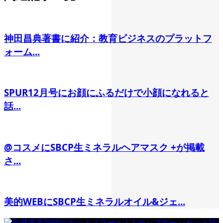
神田昌典著書に紹介：教育ビジネスのプラットフ
ォーム...
SPUR12月号にお顔にふるだけで小顔になれると
話...
@コスメにSBCP生ミネラルヘアマスク +が掲載
さ...
美的WEBにSBCP生ミネラルオイル&ジェ...