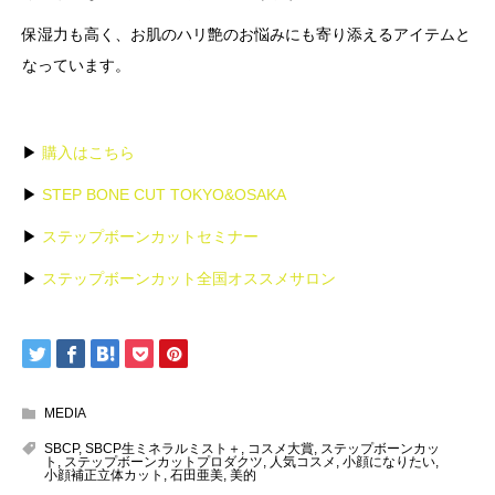
保湿力も高く、お肌のハリ艶のお悩みにも寄り添えるアイテムと
なっています。
▶︎
購入はこちら
▶︎
STEP BONE CUT TOKYO&OSAKA
▶︎
ステップボーンカットセミナー
▶︎
ステップボーンカット全国オススメサロン
MEDIA
SBCP
,
SBCP生ミネラルミスト＋
,
コスメ大賞
,
ステップボーンカッ
ト
,
ステップボーンカットプロダクツ
,
人気コスメ
,
小顔になりたい
,
小顔補正立体カット
,
石田亜美
,
美的