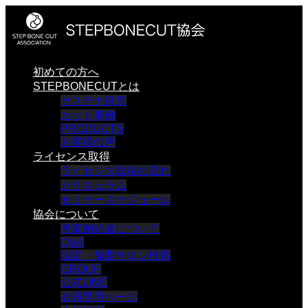
初めての方へ
STEPBONECUTとは
サステナ経営
カット事例
PRODUCTS
お客様の声
ライセンス取得
ライセンス取得の流れ
カリキュラム
セミナースケジュール
協会について
考案創始者について
Q&A
認定・加盟サロン検索
GROUP
公式LINE
会員専用ページ