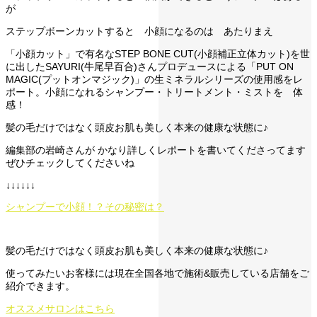
が
ステップボーンカットすると 小顔になるのは あたりまえ
「小顔カット」で有名なSTEP BONE CUT(小顔補正立体カット)を世
に出したSAYURI(牛尾早百合)さんプロデュースによる「PUT ON
MAGIC(プットオンマジック)」の生ミネラルシリーズの使用感をレ
ポート。小顔になれるシャンプー・トリートメント・ミストを 体
感！
髪の毛だけではなく頭皮お肌も美しく本来の健康な状態に♪
編集部の岩崎さんが かなり詳しくレポートを書いてくださってます
ぜひチェックしてくださいね
↓↓↓↓↓↓
シャンプーで小顔！？その秘密は？
髪の毛だけではなく頭皮お肌も美しく本来の健康な状態に♪
使ってみたいお客様には現在全国各地で施術&販売している店舗をご
紹介できます。
オススメサロンはこちら