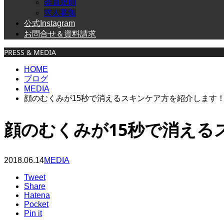
会員規則
求人募集
公式Instagram
お問合せ＆資料請求
PRESS & MEDIA
HOME
ブログ
MEDIA
顔のむくみが15秒で消えるスキンケア方を紹介します
顔のむくみが15秒で消える
2018.06.14
MEDIA
Tweet
Share
Hatena
Pocket
Pin it