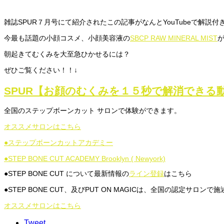
雑誌SPUR７月号にて紹介されたこの記事がなんとYouTubeで解説付
今最も話題の小顔コスメ、小顔美容液の
SBCP RAW MINERAL MIST
朝起きてむくみを大至急ひかせるには？
ぜひご覧ください！！↓
SPUR【お顔のむくみを１５秒で解消できる
全国のステップボーンカット サロンで体験ができます。
オススメサロンはこちら
●ステップボーンカットアカデミー
●STEP BONE CUT ACADEMY Brooklyn ( Newyork)
●STEP BONE CUT について最新情報の
ライン登録
はこちら
●STEP BONE CUT、及びPUT ON MAGICは、全国の認定サロンで
オススメサロンはこちら
Tweet