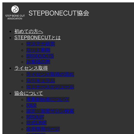
初めての方へ
STEPBONECUTとは
サステナ経営
カット事例
PRODUCTS
お客様の声
ライセンス取得
ライセンス取得の流れ
カリキュラム
セミナースケジュール
協会について
考案創始者について
Q&A
認定・加盟サロン検索
GROUP
公式LINE
会員専用ページ