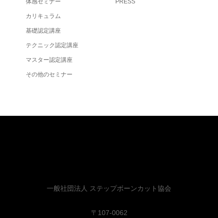
体感セミナー
PRESS
カリキュラム
基礎認定講座
テクニック認定講座
マスター認定講座
その他のセミナー
一般社団法人 ステップボーンカット協会
〒107-0062